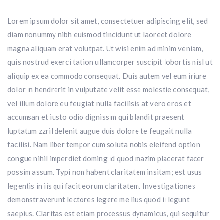
Lorem ipsum dolor sit amet, consectetuer adipiscing elit, sed
diam nonummy nibh euismod tincidunt ut laoreet dolore
magna aliquam erat volutpat. Ut wisi enim ad minim veniam,
quis nostrud exerci tation ullamcorper suscipit lobortis nisl ut
aliquip ex ea commodo consequat. Duis autem vel eum iriure
dolor in hendrerit in vulputate velit esse molestie consequat,
vel illum dolore eu feugiat nulla facilisis at vero eros et
accumsan et iusto odio dignissim qui blandit praesent
luptatum zzril delenit augue duis dolore te feugait nulla
facilisi. Nam liber tempor cum soluta nobis eleifend option
congue nihil imperdiet doming id quod mazim placerat facer
possim assum. Typi non habent claritatem insitam; est usus
legentis in iis qui facit eorum claritatem. Investigationes
demonstraverunt lectores legere me lius quod ii legunt
saepius. Claritas est etiam processus dynamicus, qui sequitur