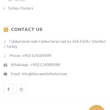
Turkey Posters
CONTACT US
Cankurtaran mah Cankurtaran cad no 26A Fatih / Istanbul
/ Turkey
Phone: +902124589099
Whatsapp : +902124589098
Email: info@thecamelothotel.com