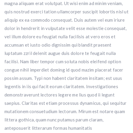
magna aliquam erat volutpat. Ut wisi enim ad minim veniam,
quis nostrud exerci tation ullamcorper suscipit lobortis nisl ut
aliquip ex ea commodo consequat. Duis autem vel eum iriure
dolor in hendrerit in vulputate velit esse molestie consequat,
vel illum dolore eu feugiat nulla facilisis at vero eros et
accumsan et iusto odio dignissim qui blandit praesent
luptatum zzril delenit augue duis dolore te feugait nulla
facilisi. Nam liber tempor cum soluta nobis eleifend option
congue nihil imperdiet doming id quod mazim placerat facer
possim assum. Typi non habent claritatem insitam; est usus
legentis in iis qui facit eorum claritatem. Investigationes
demonstraverunt lectores legere me lius quod ii legunt
saepius. Claritas est etiam processus dynamicus, qui sequitur
mutationem consuetudium lectorum. Mirum est notare quam
littera gothica, quam nunc putamus parum claram,
anteposuerit litterarum formas humanitatis