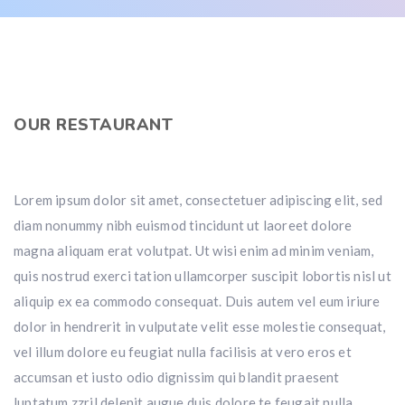
OUR RESTAURANT
Lorem ipsum dolor sit amet, consectetuer adipiscing elit, sed
diam nonummy nibh euismod tincidunt ut laoreet dolore
magna aliquam erat volutpat. Ut wisi enim ad minim veniam,
quis nostrud exerci tation ullamcorper suscipit lobortis nisl ut
aliquip ex ea commodo consequat. Duis autem vel eum iriure
dolor in hendrerit in vulputate velit esse molestie consequat,
vel illum dolore eu feugiat nulla facilisis at vero eros et
accumsan et iusto odio dignissim qui blandit praesent
luptatum zzril delenit augue duis dolore te feugait nulla